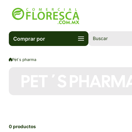
Saltar al contenido
Comprar por
Buscar
Pet´s pharma
PET´S PHARM
0 productos