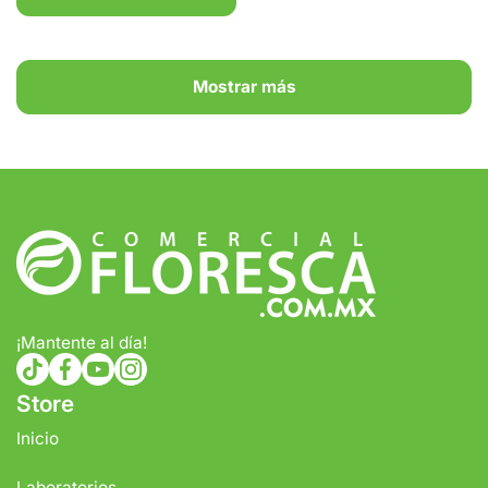
Mostrar más
¡Mantente al día!
tiktokcom/@comercialfloresca
facebookcom/FlorescaOficial
youtubecom/@florescaoficial4155
instagramcom/florescaoficial/
Store
Inicio
Laboratorios