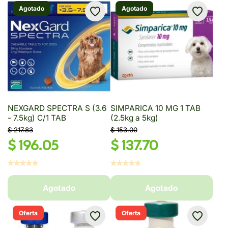
Agotado
Agotado
NEXGARD SPECTRA S (3.6
SIMPARICA 10 MG 1 TAB
- 7.5kg) C/1 TAB
(2.5kg a 5kg)
$ 217.83
$ 153.00
$ 196.05
$ 137.70
Agotado
Agotado
Oferta
Oferta