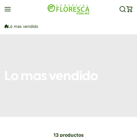
Saltar al contenido
Lo mas vendido
Lo mas vendido
13 productos