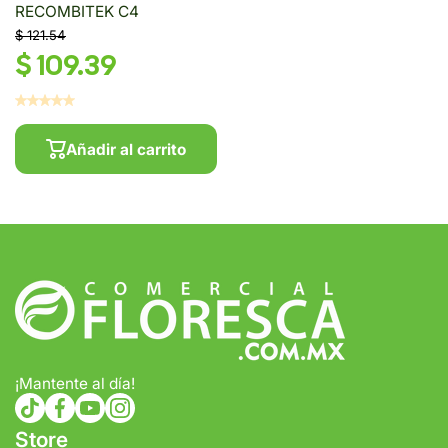
RECOMBITEK C4
$ 121.54
$ 109.39
Añadir al carrito
¡Mantente al día!
tiktokcom/@comercialfloresca
facebookcom/FlorescaOficial
youtubecom/@florescaoficial4155
instagramcom/florescaoficial/
Store