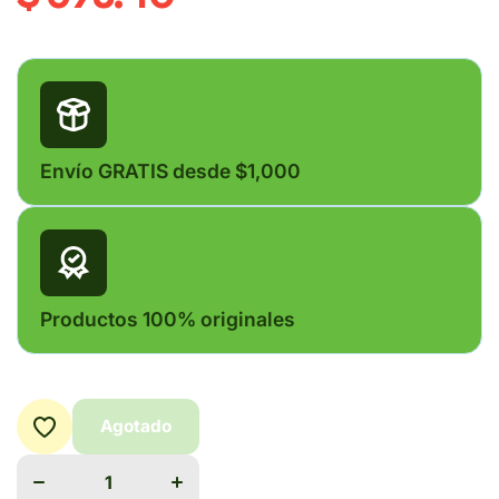
Envío GRATIS desde $1,000
Productos 100% originales
Agotado
Disminuir
Aumentar
cantidad
cantidad
para
para
VIVITONIN
VIVITONIN