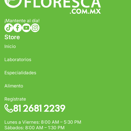
Tiempo de entrega estimado:
5 a 7 días hábiles
Gratis en compras de $1,000 o más.
¡Mantente al día!
tiktokcom/@comercialfloresca
facebookcom/FlorescaOficial
youtubecom/@florescaoficial4155
instagramcom/florescaoficial/
Store
Inicio
Laboratorios
Especialidades
Alimento
Regístrate
81 2681 2239
Lunes a Viernes: 8:00 AM – 5:30 PM
Sábados: 8:00 AM – 1:30 PM