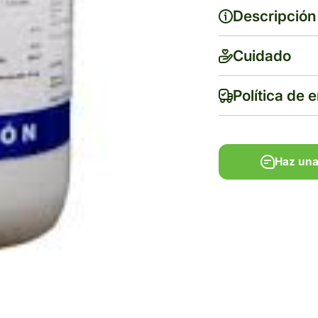
Descripción
Cuidado
Política de 
Haz una
Haz una
Tiempo de ent
Gratis en com