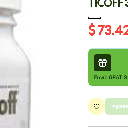
TICOFF
$ 81.58
$ 73.4
Envío GRATIS
Agota
Agota