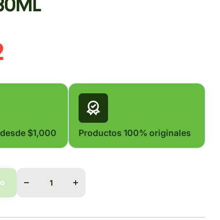
 30ML
2
 desde $1,000
Productos 100% originales
Disminuir
Aumentar
cantidad
cantidad
do
para
para
TICOFF
TICOFF
30ML
30ML
do