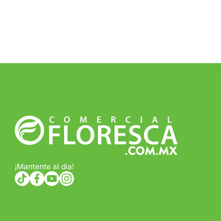
¡Mantente al día!
tiktokcom/@comercialfloresca
facebookcom/FlorescaOficial
youtubecom/@florescaoficial4155
instagramcom/florescaoficial/