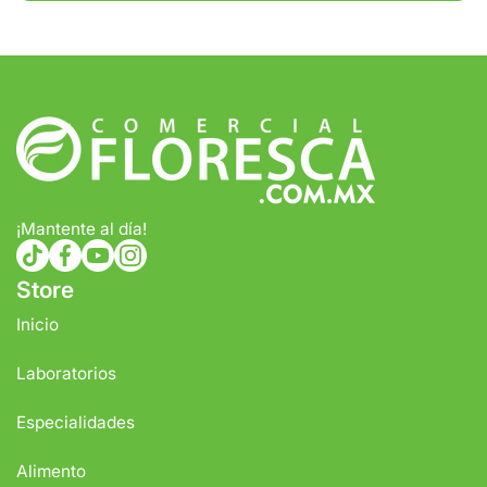
$500
Tiempo de entrega estimado:
5 a 7 días hábiles
Gratis en compras de $1,000 o más.
¡Mantente al día!
tiktokcom/@comercialfloresca
facebookcom/FlorescaOficial
youtubecom/@florescaoficial4155
instagramcom/florescaoficial/
Store
Inicio
Laboratorios
Especialidades
Alimento