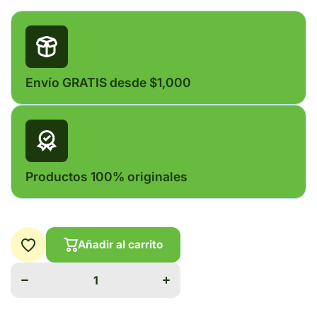
Envío GRATIS desde $1,000
Productos 100% originales
Añadir al carrito
Disminuir
Aumentar
cantidad
cantidad
para
para
SIMPARICA
SIMPARICA
80 MG 3
80 MG 3
TABS (20kg
TABS (20kg
a 40kg)
a 40kg)