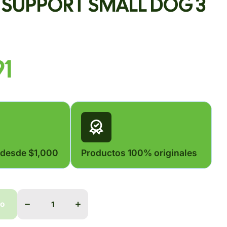
Y SUPPORT SMALL DOG 3
91
 desde $1,000
Productos 100% originales
Disminuir
Aumentar
cantidad
cantidad
para
para
do
SATIETY
SATIETY
SUPPORT
SUPPORT
SMALL
SMALL
do
DOG 3 KG
DOG 3 KG