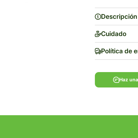
Descripción
Cuidado
Política de 
Haz una
Haz una
Tiempo de ent
Gratis en com