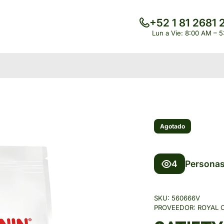
+52 1 81 2681 
Lun a Vie: 8:00 AM – 
Agotado
4
Personas
SKU:
560666V
PROVEEDOR:
ROYAL 