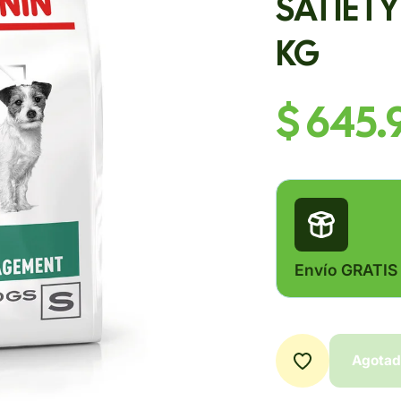
SATIET
KG
$ 645.
Envío GRATIS
Agota
Agota