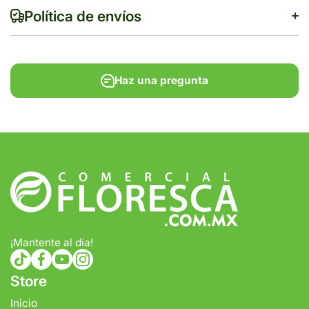
Política de envíos
Haz una pregunta
$500
Tiempo de entrega estimado:
5 a 7 días hábiles
Gratis en compras de $1,000 o más.
¡Mantente al día!
tiktokcom/@comercialfloresca
facebookcom/FlorescaOficial
youtubecom/@florescaoficial4155
instagramcom/florescaoficial/
Store
Inicio