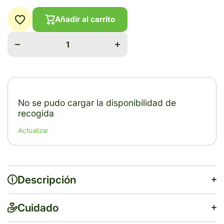
Disminuir
Aumentar
Añadir al carrito
cantidad
cantidad
para
para
RENAL
RENAL
SUPP
SUPP
DRY
DRY
DOG 8
DOG 8
KG
KG
No se pudo cargar la disponibilidad de
recogida
Actualizar
Descripción
Cuidado