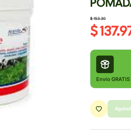
POMADA
$ 153.30
$ 137.9
Envío GRATIS
Agota
Agota