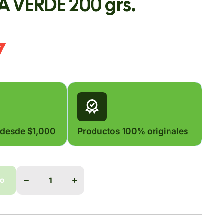
 VERDE 200 grs.
7
 desde $1,000
Productos 100% originales
Disminuir
Aumentar
cantidad
cantidad
para
para
do
POMADA
POMADA
VERDE
VERDE
200 grs.
200 grs.
do