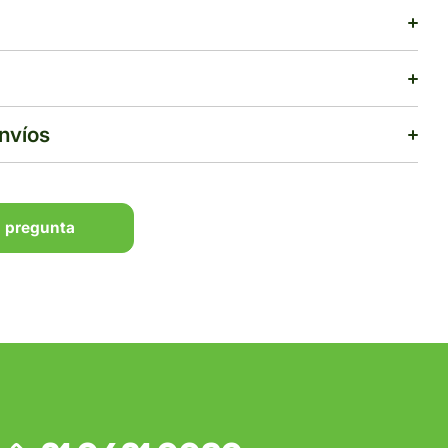
envíos
 pregunta
 pregunta
$500
rega estimado:
5 a 7 días hábiles
pras de $1,000 o más.