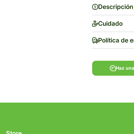
Descripción
Cuidado
Política de 
Haz una
Haz una
Tiempo de ent
Gratis en com
Store