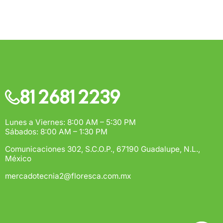
$500
rega estimado:
5 a 7 días hábiles
pras de $1,000 o más.
81 2681 2239
Lunes a Viernes: 8:00 AM – 5:30 PM
Sábados: 8:00 AM – 1:30 PM
Comunicaciones 302, S.C.O.P., 67190 Guadalupe, N.L.,
México
mercadotecnia2@floresca.com.mx