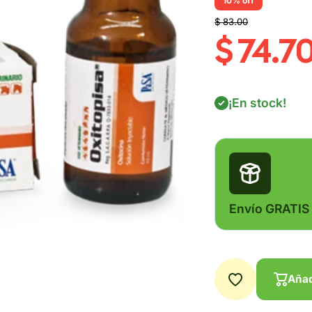
10% off
$ 83.00
$ 74.7
¡En stock!
Envío GRATIS
Añad
Añad