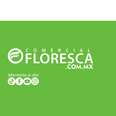
¡Mantente al día!
tiktokcom/@comercialfloresca
facebookcom/FlorescaOficial
youtubecom/@florescaoficial4155
instagramcom/florescaoficial/