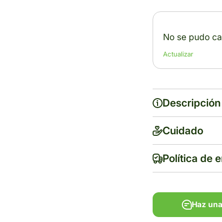
No se pudo car
Actualizar
Descripción
Cuidado
Política de 
Haz una
Haz una