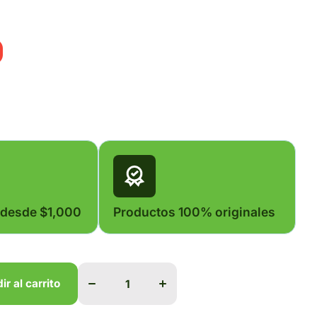
0
 desde $1,000
Productos 100% originales
Disminuir
Aumentar
cantidad
cantidad
para
para
ir al carrito
OXITOPISA
OXITOPISA
INYECTADO
INYECTADO
50ML
50ML
ir al carrito