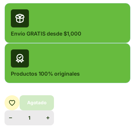
Envío GRATIS desde $1,000
Productos 100% originales
Agotado
Disminuir
Aumentar
cantidad
cantidad
para
para
NIXOREN
NIXOREN
50 MG
50 MG
C/20
C/20
TAB.
TAB.