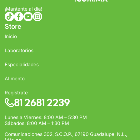
¡Mantente al día!
tiktokcom/@comercialfloresca
facebookcom/FlorescaOficial
youtubecom/@florescaoficial4155
instagramcom/florescaoficial/
Store
Inicio
Laboratorios
Especialidades
Alimento
Regístrate
81 2681 2239
Lunes a Viernes: 8:00 AM – 5:30 PM
Sábados: 8:00 AM – 1:30 PM
Comunicaciones 302, S.C.O.P., 67190 Guadalupe, N.L.,