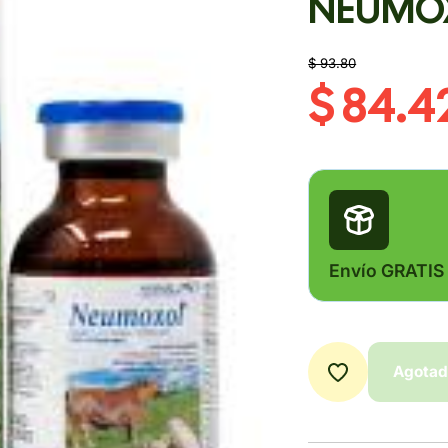
NEUMOX
$ 93.80
$ 84.4
Envío GRATIS
Agota
Agota