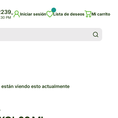
2239
Iniciar sesión
Lista de deseos
Mi carrito
5:30 PM
 están viendo esto actualmente
A