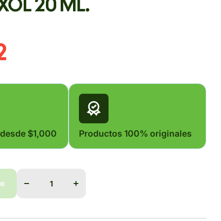
OL 20 ML.
2
 desde $1,000
Productos 100% originales
Disminuir
Aumentar
cantidad
cantidad
do
para
para
NEUMOXOL
NEUMOXOL
20 ML.
20 ML.
do