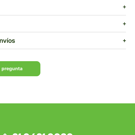
envíos
 pregunta
 pregunta
$500
rega estimado:
5 a 7 días hábiles
pras de $1,000 o más.