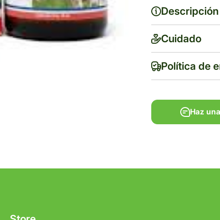
Descripción
Cuidado
Política de 
Haz una
Haz una
Tiempo de ent
Gratis en com
Store