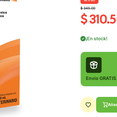
10% off
$ 345.00
$ 310.
¡En stock!
Envío GRATIS
Añad
Añad