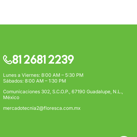
$500
rega estimado:
5 a 7 días hábiles
pras de $1,000 o más.
81 2681 2239
Lunes a Viernes: 8:00 AM – 5:30 PM
Sábados: 8:00 AM – 1:30 PM
Comunicaciones 302, S.C.O.P., 67190 Guadalupe, N.L.,
México
mercadotecnia2@floresca.com.mx