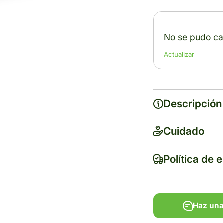
No se pudo car
Actualizar
Descripción
Cuidado
Política de 
Haz una
Haz una