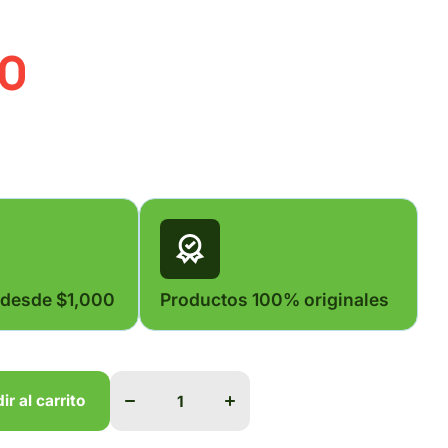
50
 desde $1,000
Productos 100% originales
Disminuir
Aumentar
cantidad
cantidad
para
para
ir al carrito
NAPZIN
NAPZIN
SOL.
SOL.
INY. 100
INY. 100
ir al carrito
ml.
ml.