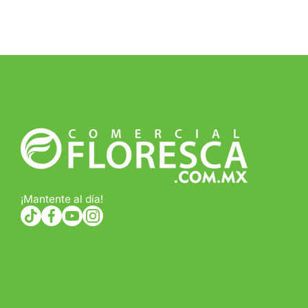
¡Mantente al día!
tiktokcom/@comercialfloresca
facebookcom/FlorescaOficial
youtubecom/@florescaoficial4155
instagramcom/florescaoficial/