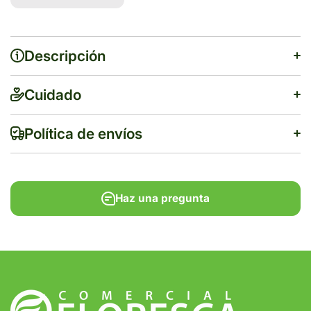
VITAMINADO
VITAMINADO
32 GR.
32 GR.
Descripción
Cuidado
Política de envíos
Cada 1 g contiene:
Ivermectina
.....................
3.75 mg
Haz una pregunta
Fenbendazol
.....................
187.5 mg
Excipiente c.b.p.
.....................
1 g
$500
Antiparasitario en pasta de amplio espectro con efecto
residual indicado para combatir y controlar las
infestaciones producidas por parásitos gastroentéricos,