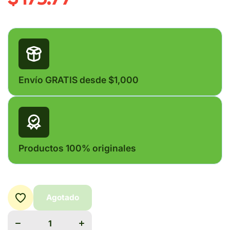
Envío GRATIS desde $1,000
Productos 100% originales
Agotado
Disminuir
Aumentar
cantidad para
cantidad para
IVERFULL
IVERFULL
PASTA
PASTA