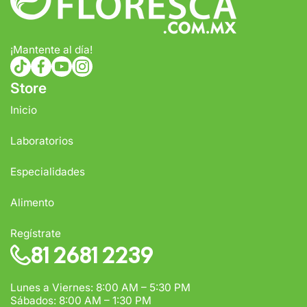
Tiempo de entrega estimado:
5 a 7 días hábiles
Gratis en compras de $1,000 o más.
¡Mantente al día!
tiktokcom/@comercialfloresca
facebookcom/FlorescaOficial
youtubecom/@florescaoficial4155
instagramcom/florescaoficial/
Store
Inicio
Laboratorios
Especialidades
Alimento
Regístrate
81 2681 2239
Lunes a Viernes: 8:00 AM – 5:30 PM
Sábados: 8:00 AM – 1:30 PM