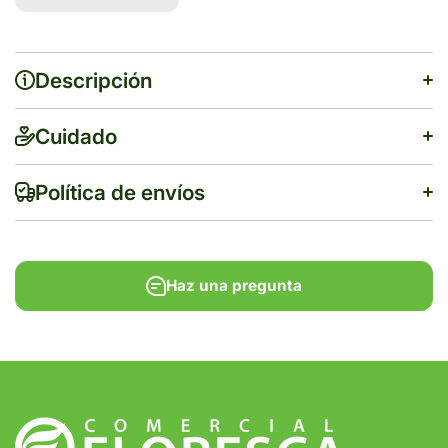
INYECTABLE
INYECTABLE
1 PZ
1 PZ
Descripción
Cuidado
Política de envíos
Haz una pregunta
$500