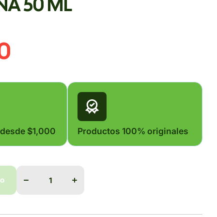
NA 50 ML
30
 desde $1,000
Productos 100% originales
Disminuir
Aumentar
cantidad
cantidad
do
para
para
DIFLUXINA
DIFLUXINA
50 ML
50 ML
do