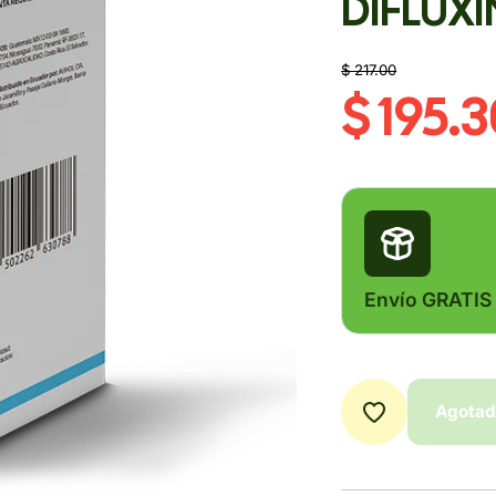
DIFLUXI
$ 217.00
$ 195.
Envío GRATIS
Agota
Agota