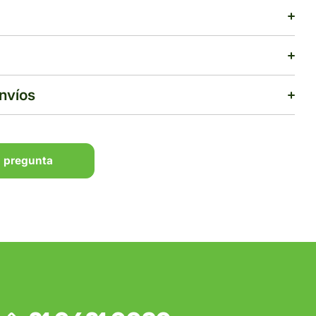
envíos
 pregunta
 pregunta
$500
rega estimado:
5 a 7 días hábiles
pras de $1,000 o más.