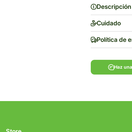
Descripción
Difluxina®
Cuidado
Política de 
Haz una
Haz una
Tiempo de ent
Gratis en com
Store