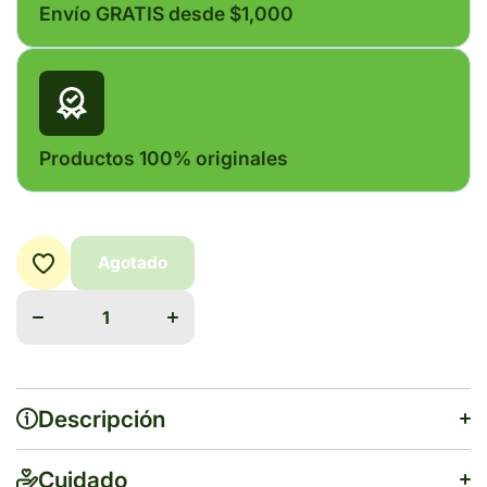
Envío GRATIS desde $1,000
Productos 100% originales
Agotado
Disminuir
Aumentar
cantidad
cantidad
para
para
CIMALGEX
CIMALGEX
80 MG
80 MG
Descripción
Cuidado