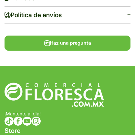
Política de envíos
Haz una pregunta
$500
Tiempo de entrega estimado:
5 a 7 días hábiles
Gratis en compras de $1,000 o más.
¡Mantente al día!
tiktokcom/@comercialfloresca
facebookcom/FlorescaOficial
youtubecom/@florescaoficial4155
instagramcom/florescaoficial/
Store