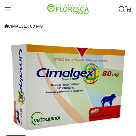
Saltar al contenido
CIMALGEX 80 MG