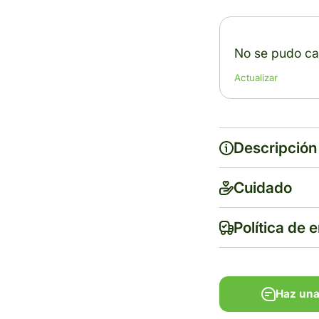
No se pudo car
Actualizar
Descripción
Cuidado
Política de 
Haz una
Haz una