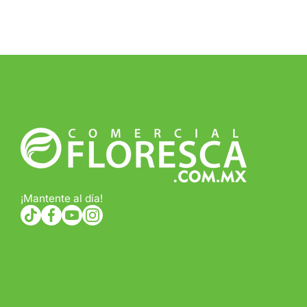
¡Mantente al día!
tiktokcom/@comercialfloresca
facebookcom/FlorescaOficial
youtubecom/@florescaoficial4155
instagramcom/florescaoficial/