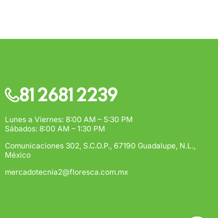
$500
rega estimado:
5 a 7 días hábiles
pras de $1,000 o más.
81 2681 2239
Lunes a Viernes: 8:00 AM – 5:30 PM
Sábados: 8:00 AM – 1:30 PM
Comunicaciones 302, S.C.O.P., 67190 Guadalupe, N.L.,
México
mercadotecnia2@floresca.com.mx