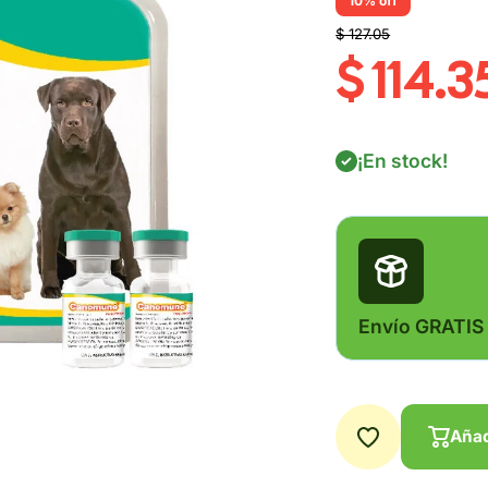
10% off
$ 127.05
$ 114.3
¡En stock!
Envío GRATIS
Añad
Añad