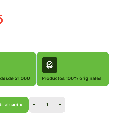
5
 desde $1,000
Productos 100% originales
Disminuir
Aumentar
cantidad
cantidad
para
para
ir al carrito
CANOMUNE
CANOMUNE
PUPPY
PUPPY
DHA2PPI
DHA2PPI
ir al carrito