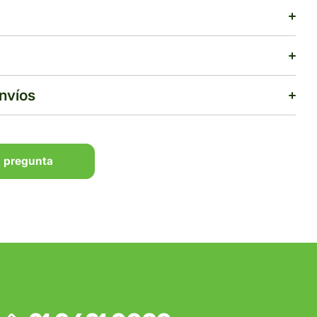
inflamatorio y Analgésico
envíos
 pregunta
 pregunta
$500
rega estimado:
5 a 7 días hábiles
pras de $1,000 o más.