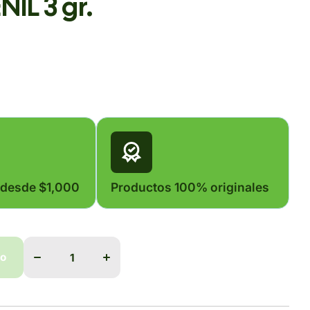
IL 3 gr.
 desde $1,000
Productos 100% originales
Disminuir
Aumentar
cantidad
cantidad
para
para
do
BUTA-
BUTA-
FENIL 3
FENIL 3
gr.
gr.
do