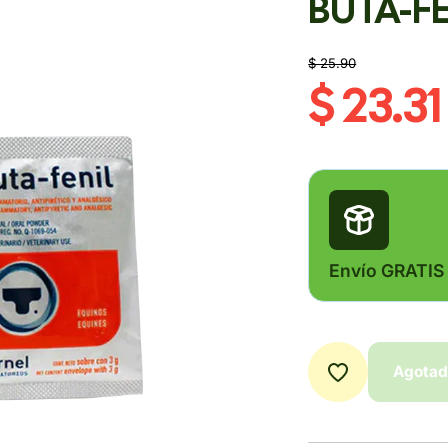
BUTA-FEN
$ 25.90
$ 23.31
Envío GRATIS
Agota
Agota