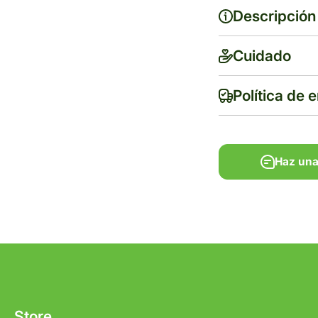
Descripción
Antipirético, Anti
Cuidado
DESCRIPCIÓN:
Política de 
Haz una
Haz una
Tiempo de ent
Gratis en com
ESPECIES:
Store