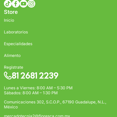
tiktokcom/@comercialfloresca
facebookcom/FlorescaOficial
youtubecom/@florescaoficial4155
instagramcom/florescaoficial/
Store
Inicio
Laboratorios
Especialidades
Alimento
Regístrate
81 2681 2239
Lunes a Viernes: 8:00 AM – 5:30 PM
Sábados: 8:00 AM – 1:30 PM
Comunicaciones 302, S.C.O.P., 67190 Guadalupe, N.L.,
México
mercadotecnia2@floresca.com.mx