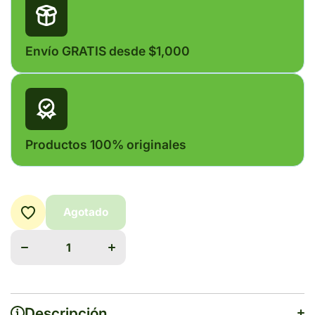
Envío GRATIS desde $1,000
Productos 100% originales
Agotado
Disminuir
Aumentar
cantidad
cantidad
para
para
BOVITRAZ
BOVITRAZ
12.5 %
12.5 %
100ml*
100ml*
Descripción