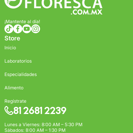
Tiempo de entrega estimado:
5 a 7 días hábiles
Gratis en compras de $1,000 o más.
¡Mantente al día!
tiktokcom/@comercialfloresca
facebookcom/FlorescaOficial
youtubecom/@florescaoficial4155
instagramcom/florescaoficial/
Store
Inicio
Laboratorios
Especialidades
Alimento
Regístrate
81 2681 2239
Lunes a Viernes: 8:00 AM – 5:30 PM
Sábados: 8:00 AM – 1:30 PM