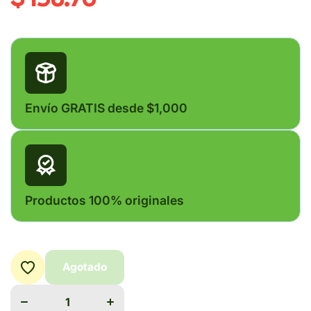
Envío GRATIS desde $1,000
Productos 100% originales
Agotado
Disminuir
Aumentar
cantidad para
cantidad para
BIOARSENOL
BIOARSENOL